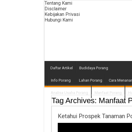
Tentang Kami
Disclaimer
Kebijakan Privasi
Hubungi Kami
Daftar Artikel
Budidaya Porang
Info Porang
Lahan Porang
Cara Menana
Analisa Usaha Porang
Manfaat Porang
Ha
Tag Archives:
Manfaat 
Ketahui Prospek Tanaman Po