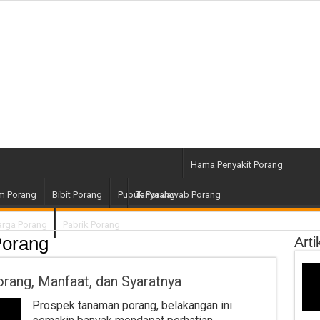
Hama Penyakit Porang
m Porang
Bibit Porang
Pupuk Porang
Tanya Jawab Porang
rga Porang
Pabrik Porang
Porang
Arti
rang, Manfaat, dan Syaratnya
Prospek tanaman porang, belakangan ini