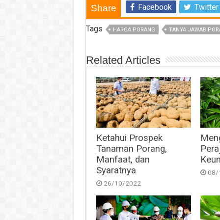
Facebook
Twitter
Share
Tags
HARGA PORANG
TANYA JAWAB POR
Related Articles
Ketahui Prospek
Meng
Tanaman Porang,
Pera
Manfaat, dan
Keun
Syaratnya
08/
26/10/2022