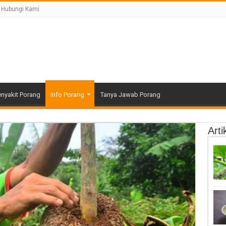
Hubungi Kami
nyakit Porang
Info Porang
Tanya Jawab Porang
Arti